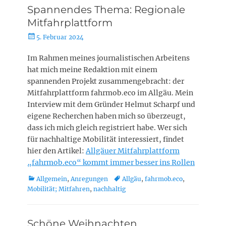
Spannendes Thema: Regionale
Mitfahrplattform
Posted
5. Februar 2024
on
Im Rahmen meines journalistischen Arbeitens
hat mich meine Redaktion mit einem
spannenden Projekt zusammengebracht: der
Mitfahrplattform fahrmob.eco im Allgäu. Mein
Interview mit dem Gründer Helmut Scharpf und
eigene Recherchen haben mich so überzeugt,
dass ich mich gleich registriert habe. Wer sich
für nachhaltige Mobilität interessiert, findet
hier den Artikel:
Allgäuer Mitfahrplattform
„fahrmob.eco“ kommt immer besser ins Rol
len
Kategorien
Schlagworte
Allgemein
,
Anregungen
Allgäu
,
fahrmob.eco
,
Mobilität; Mitfahren
,
nachhaltig
Schöne Weihnachten