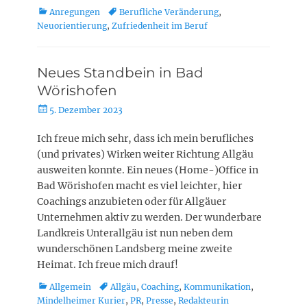
Kategorien
Schlagworte
Anregungen
Berufliche Veränderung
,
Neuorientierung
,
Zufriedenheit im Beruf
Neues Standbein in Bad
Wörishofen
Posted
5. Dezember 2023
on
Ich freue mich sehr, dass ich mein berufliches
(und privates) Wirken weiter Richtung Allgäu
ausweiten konnte. Ein neues (Home-)Office in
Bad Wörishofen macht es viel leichter, hier
Coachings anzubieten oder für Allgäuer
Unternehmen aktiv zu werden. Der wunderbare
Landkreis Unterallgäu ist nun neben dem
wunderschönen Landsberg meine zweite
Heimat. Ich freue mich drauf!
Kategorien
Schlagworte
Allgemein
Allgäu
,
Coaching
,
Kommunikation
,
Mindelheimer Kurier
,
PR
,
Presse
,
Redakteurin