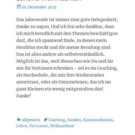
Posted
20. Dezember 2023
on
Das Jahresende ist immer eine gute Gelegenheit,
Danke zu sagen. Und ich bin sehr dankbar, dass
ich mich beruflich mit den Themen beschäftigen
darf, die ich spannend finde, in denen mein
Herzblut steckt und die meine Berufung sind.
Das ist alles andere als selbstverständlich.
Möglich ist das, weil Menschen wie Du und Sie
mir ihr Vertrauen schenken – sei es im Coaching,
als Hochschule, die mir ihre Studierenden
anvertraut, oder als Unternehmen, das ich im
ganz Kleinen ein wenig mitgestalten darf.
Danke!
Kategorien
Schlagworte
Allgemein
Coaching
,
Danken
,
Kommunikation
,
Lehre
,
Vertrauen
,
Weihnachten