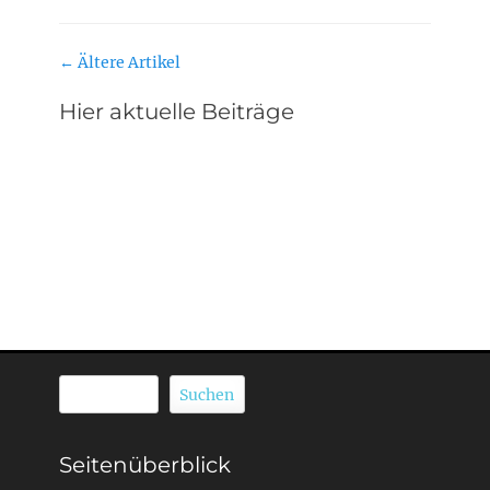
Beitragsnavigation
←
Ältere Artikel
Hier aktuelle Beiträge
Suchen
Suchen
Seitenüberblick