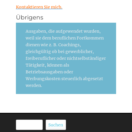
Kontaktieren Sie mich.
Übrigens
Ausgaben, die aufgewendet wurden,
weil sie dem beruflichen Fortkommen
dienen wie z. B. Coachings,
gleichgültig ob bei gewerblicher,
freiberuflicher oder nichtselbständiger
Tätigkeit, können als
Betriebsausgaben oder
Werbungskosten steuerlich abgesetzt
werden.
Suchen
Suchen