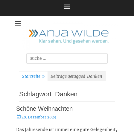
Zum
Inhalt
springen
Suche
nach:
Startseite
»
Beiträge getagged
Danken
Schlagwort:
Danken
Schöne Weihnachten
Posted
20. Dezember 2023
on
Das Jahresende ist immer eine gute Gelegenheit,