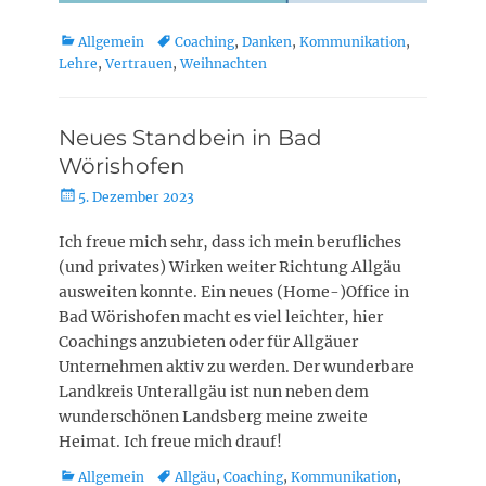
Kategorien
Schlagworte
Allgemein
Coaching
,
Danken
,
Kommunikation
,
Lehre
,
Vertrauen
,
Weihnachten
Neues Standbein in Bad
Wörishofen
Posted
5. Dezember 2023
on
Ich freue mich sehr, dass ich mein berufliches
(und privates) Wirken weiter Richtung Allgäu
ausweiten konnte. Ein neues (Home-)Office in
Bad Wörishofen macht es viel leichter, hier
Coachings anzubieten oder für Allgäuer
Unternehmen aktiv zu werden. Der wunderbare
Landkreis Unterallgäu ist nun neben dem
wunderschönen Landsberg meine zweite
Heimat. Ich freue mich drauf!
Kategorien
Schlagworte
Allgemein
Allgäu
,
Coaching
,
Kommunikation
,