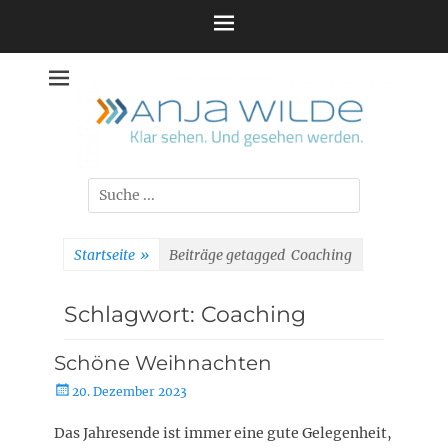
Zum
Inhalt
springen
Suche
nach:
Startseite
»
Beiträge getagged
Coaching
Schlagwort:
Coaching
Schöne Weihnachten
Posted
20. Dezember 2023
on
Das Jahresende ist immer eine gute Gelegenheit,