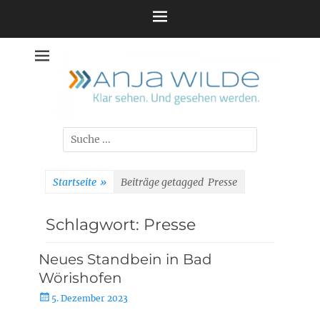
Zum
Inhalt
springen
Suche
nach:
Startseite
»
Beiträge getagged
Presse
Schlagwort:
Presse
Neues Standbein in Bad
Wörishofen
Posted
5. Dezember 2023
on