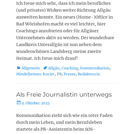
Ich freue mich sehr, dass ich mein berufliches
(und privates) Wirken weiter Richtung Allgäu
ausweiten konnte. Ein neues (Home-)Office in
Bad Wörishofen macht es viel leichter, hier
Coachings anzubieten oder für Allgäuer
Unternehmen aktiv zu werden. Der wunderbare
Landkreis Unterallgäu ist nun neben dem
wunderschönen Landsberg meine zweite
Heimat. Ich freue mich drauf!
Kategorien
Schlagworte
Allgemein
Allgäu
,
Coaching
,
Kommunikation
,
Mindelheimer Kurier
,
PR
,
Presse
,
Redakteurin
Als Freie Journalistin unterwegs
Posted
9. Oktober 2023
on
Kommunikation zieht sich wie ein roter Faden
durch mein Leben, und mein Berufsleben
startete als PR-Assistentin beim SOS-